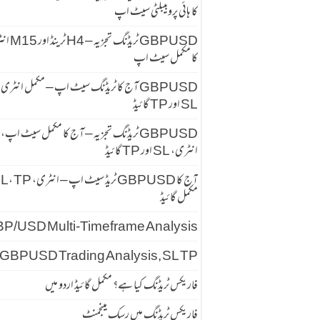
کا ہائی پروبیبلٹی سیٹ اپ
GBPUSD ٹریڈنگ تجزیہ
کا مکمل سیٹ اپ
GBPUSD آج کا ٹریڈنگ سیٹ اپ – مکمل انٹری
SL اور TP گائیڈ
GBPUSD ٹریڈنگ تجزیہ – آج کا مکمل سیٹ اپ،
انٹری، SL اور TP گائیڈ
آج کا GBPUSD ٹریڈ سیٹ اپ – انٹری
مکمل گائیڈ
P/USD Multi-Timeframe Analysis
GBPUSD Trading Analysis, SL TP
فاریکس ٹریڈنگ کیا ہے؟ مکمل گائیڈ اردو میں
فاریکس ٹریڈنگ میں رسک مینجمنٹ