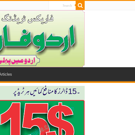
Articles
۔15 ڈالرز كا منافع كمائیں ہر ٹریڈ پر