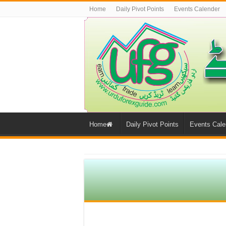
Home
Daily Pivot Points
Events Calender
Home
Daily Pivot Points
Events Cale