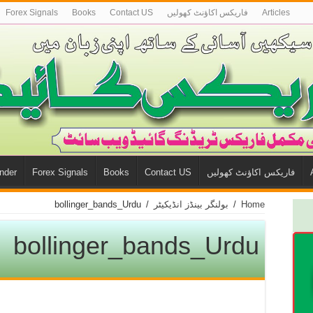
Articles
فاريكس اكاؤنٹ كھوليں
Contact US
Books
Forex Signals
فاريكس اكاؤنٹ كھوليں
Contact US
Books
Forex Signals
nder
Home
/
بولنگر بینڈز انڈیکیٹر
/
bollinger_bands_Urdu
bollinger_bands_Urdu