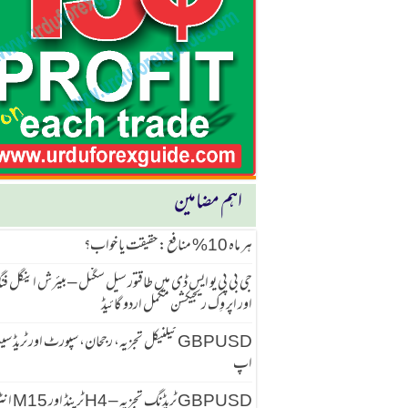
اہم مضامین
ہر ماہ 10% منافع: حقیقت یا خواب؟
جی بی پی یو ایس ڈی میں طاقتور سیل سگنل – بیئرش اینگل ف
اور اپر وِک ریجیکشن مکمل اردو گائیڈ
GBPUSD ٹیکنیکل تجزیہ، رجحان، سپورٹ اور ٹریڈ 
اپ
GBPUSD ٹریڈنگ تجزیہ