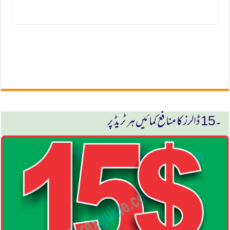
۔15 ڈالرز كا منافع كمائیں ہر ٹریڈ پر