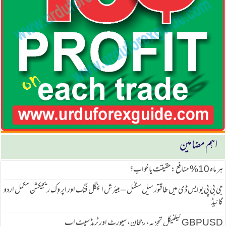
اہم مضامین
ہر ماہ 10% منافع: حقیقت یا خواب؟
جی بی پی یو ایس ڈی میں طاقتور سیل سگنل – بیئرش اینگل فنگ اور اپر وِک ریجیکشن مکمل اردو
گائیڈ
GBPUSD ٹیکنیکل تجزیہ، رجحان، سپورٹ اور ٹریڈ سیٹ اپ