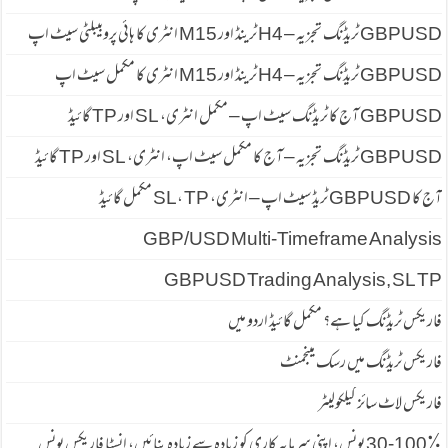
GBPUSD ٹریڈنگ تجزیہ – H4 ٹرینڈ اور M15 انٹری کا ہائی پروبیبلٹی سیٹ اپ
GBPUSD ٹریڈنگ تجزیہ – H4 ٹرینڈ اور M15 انٹری کا مکمل سیٹ اپ
GBPUSD آج کا ٹریڈنگ سیٹ اپ – مکمل انٹری، SL اور TP گائیڈ
GBPUSD ٹریڈنگ تجزیہ – آج کا مکمل سیٹ اپ، انٹری، SL اور TP گائیڈ
آج کا GBPUSD ٹریڈ سیٹ اپ – انٹری، SL، TP مکمل گائیڈ
GBP/USD Multi-Timeframe Analysis
GBPUSD Trading Analysis, SL TP
فاریکس ٹریڈنگ کیا ہے؟ مکمل گائیڈ اردو میں
فاریکس ٹریڈنگ میں رسک مینجمنٹ
فاریکس لاٹ سائز کیلکولیٹر
30-100٪ بونس، اپنی سرمایہ کاری کو زیادہ سے زیادہ بنائیں، انسٹا فاریکس بونس