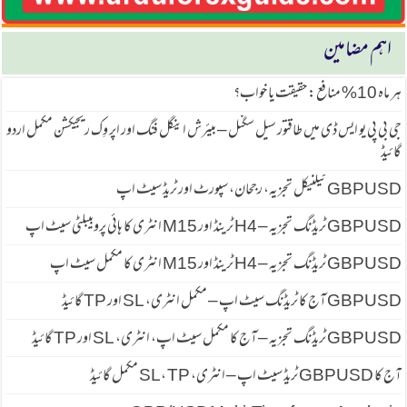
اہم مضامین
ہر ماہ 10% منافع: حقیقت یا خواب؟
جی بی پی یو ایس ڈی میں طاقتور سیل سگنل – بیئرش اینگل فنگ اور اپر وِک ریجیکشن مکمل اردو
گائیڈ
GBPUSD ٹیکنیکل تجزیہ، رجحان، سپورٹ اور ٹریڈ سیٹ اپ
GBPUSD ٹریڈنگ تجزیہ – H4 ٹرینڈ اور M15 انٹری کا ہائی پروبیبلٹی سیٹ اپ
GBPUSD ٹریڈنگ تجزیہ – H4 ٹرینڈ اور M15 انٹری کا مکمل سیٹ اپ
GBPUSD آج کا ٹریڈنگ سیٹ اپ – مکمل انٹری، SL اور TP گائیڈ
GBPUSD ٹریڈنگ تجزیہ – آج کا مکمل سیٹ اپ، انٹری، SL اور TP گائیڈ
آج کا GBPUSD ٹریڈ سیٹ اپ – انٹری، SL، TP مکمل گائیڈ