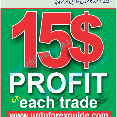
۔15 ڈالرز كا منافع كمائیں ہر ٹریڈ پر