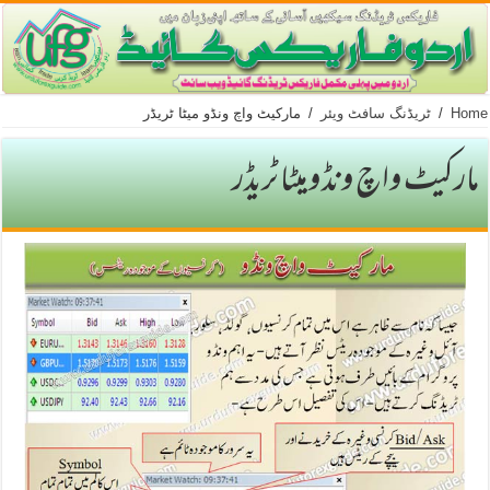
Home
/
ٹریڈنگ سافٹ ویئر
/
ماركیٹ واچ ونڈو میٹا ٹریڈر
ماركیٹ واچ ونڈو میٹا ٹریڈر