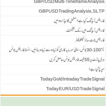
GBP/USD Multi-Timeframe Analysis
GBPUSD Trading Analysis, SL TP
فاریکس ٹریڈنگ کیا ہے؟ مکمل گائیڈ اردو میں
فاریکس ٹریڈنگ میں رسک مینجمنٹ
فاریکس لاٹ سائز کیلکولیٹر
30-100٪ بونس، اپنی سرمایہ کاری کو زیادہ سے زیادہ بنائیں، انسٹا فاریکس بونس
ہرڈیپازٹ پر 55 فیصد فاریكس بونس حاصل كریں
سپریڈ كیا ہے؟
Today Gold Intraday Trade Signal
Today EUR/USD Trade Signal