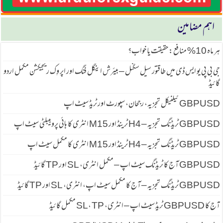
اہم مضامین
ہر ماہ 10% منافع: حقیقت یا خواب؟
جی بی پی یو ایس ڈی میں طاقتور سیل سگنل – بیئرش اینگل فنگ اور اپر وِک ریجیکشن مکمل اردو
گائیڈ
GBPUSD ٹیکنیکل تجزیہ، رجحان، سپورٹ اور ٹریڈ سیٹ اپ
GBPUSD ٹریڈنگ تجزیہ – H4 ٹرینڈ اور M15 انٹری کا ہائی پروبیبلٹی سیٹ اپ
GBPUSD ٹریڈنگ تجزیہ – H4 ٹرینڈ اور M15 انٹری کا مکمل سیٹ اپ
GBPUSD آج کا ٹریڈنگ سیٹ اپ – مکمل انٹری، SL اور TP گائیڈ
GBPUSD ٹریڈنگ تجزیہ – آج کا مکمل سیٹ اپ، انٹری، SL اور TP گائیڈ
آج کا GBPUSD ٹریڈ سیٹ اپ – انٹری، SL، TP مکمل گائیڈ