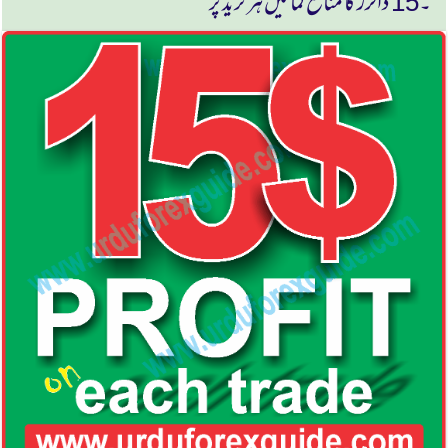
۔15 ڈالرز كا منافع كمائیں ہر ٹریڈ پر