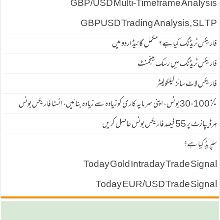
GBP/USD Multi-Timeframe Analysis
GBPUSD Trading Analysis, SL TP
فاریکس ٹریڈنگ کیا ہے؟ مکمل گائیڈ اردو میں
فاریکس ٹریڈنگ میں رسک مینجمنٹ
فاریکس لاٹ سائز کیلکولیٹر
30-100٪ بونس، اپنی سرمایہ کاری کو زیادہ سے زیادہ بنائیں، انسٹا فاریکس بونس
ہرڈیپازٹ پر 55 فیصد فاریكس بونس حاصل كریں
سپریڈ كیا ہے؟
Today Gold Intraday Trade Signal
Today EUR/USD Trade Signal