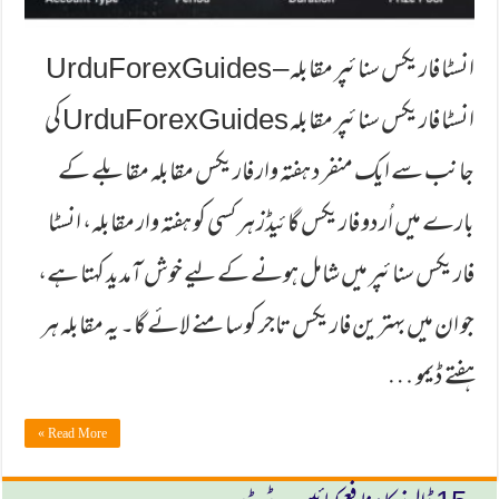
انسٹا فاریکس سنائپر مقابلہ – UrduForexGuides
انسٹا فاریکس سنائپر مقابلہ UrduForexGuides کی
جانب سے ایک منفرد ہفتہ وار فاریکس مقابلہ مقابلے کے
بارے میں اُردو فاریکس گائیڈز ہر کسی کو ہفتہ وار مقابلہ، انسٹا
فاریکس سنائپر میں شامل ہونے کے لیے خوش آمدید کہتا ہے،
جو ان میں بہترین فاریکس تاجر کو سامنے لائے گا۔ یہ مقابلہ ہر
ہفتے ڈیمو …
Read More »