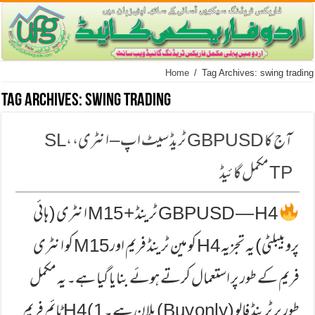
Home
/
Tag Archives: swing trading
Tag Archives:
swing trading
آج کا GBPUSD ٹریڈ سیٹ اپ – انٹری، SL،
TP مکمل گائیڈ
GBPUSD — H4 ٹرینڈ + M15 انٹری (ہائی
پروبیبلٹی) یہ تجزیہ H4 کو مین ٹرینڈ فریم اور M15 کو انٹری
فریم کے طور پر استعمال کرتے ہوئے بنایا گیا ہے۔ یہ مکمل
طور پر ٹرینڈ فالو (Buy only) پلان ہے۔ 1) H4 ٹائم فریم