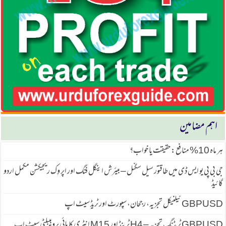
اہم مضامین
ہر ماہ 10% منافع: حقیقت یا خواب؟
جی بی پی یو ایس ڈی میں طاقتور سیل سگنل – بیئرش اینگل فنگ اور اپر وِک ریجیکشن مکمل اردو
گائیڈ
GBPUSD ٹیکنیکل تجزیہ، رجحان، سپورٹ اور ٹریڈ سیٹ اپ
GBPUSD ٹریڈنگ تجزیہ – H4 ٹرینڈ اور M15 انٹری کا ہائی پروبیبلٹی سیٹ اپ