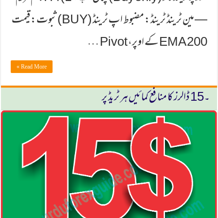
— مین ٹرینڈ ٹرینڈ: مضبوط اپ ٹرینڈ (BUY) ثبوت: قیمت
200 EMA کے اوپر، Pivot …
Read More »
۔15 ڈالرز كا منافع كمائیں ہر ٹریڈ پر