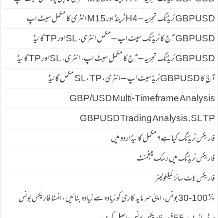
GBPUSD ٹریڈنگ تجزیہ – H4 ٹرینڈ اور M15 انٹری کا مکمل سیٹ اپ
GBPUSD آج کا ٹریڈنگ سیٹ اپ – مکمل انٹری، SL اور TP گائیڈ
GBPUSD ٹریڈنگ تجزیہ – آج کا مکمل سیٹ اپ، انٹری، SL اور TP گائیڈ
آج کا GBPUSD ٹریڈ سیٹ اپ – انٹری، SL، TP مکمل گائیڈ
GBP/USD Multi-Timeframe Analysis
GBPUSD Trading Analysis, SL TP
فاریکس ٹریڈنگ کیا ہے؟ مکمل گائیڈ اردو میں
فاریکس ٹریڈنگ میں رسک مینجمنٹ
فاریکس لاٹ سائز کیلکولیٹر
30-100٪ بونس، اپنی سرمایہ کاری کو زیادہ سے زیادہ بنائیں، انسٹا فاریکس بونس