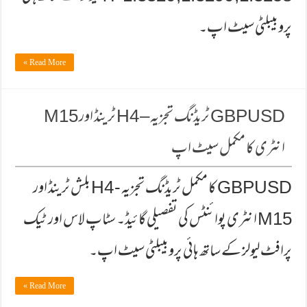
پروبیبلٹی سیٹ اپ۔
Read More »
GBPUSD ٹریڈنگ تجزیہ – H4 ٹرینڈ اور M15
انٹری کا مکمل سیٹ اپ
GBPUSD کا مکمل ٹریڈنگ تجزیہ - H4 بلش ٹرینڈ اور
M15 انٹری پوائنٹس کی تفصیلی گائیڈ۔ سٹاپ لاس اور ٹیک
پرافٹ لیولز کے ساتھ ہائی پروبیبلٹی سیٹ اپ۔
Read More »