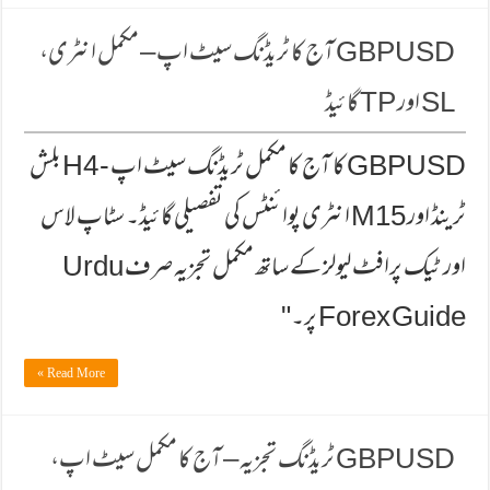
GBPUSD آج کا ٹریڈنگ سیٹ اپ – مکمل انٹری،
SL اور TP گائیڈ
GBPUSD کا آج کا مکمل ٹریڈنگ سیٹ اپ - H4 بلش
ٹرینڈ اور M15 انٹری پوائنٹس کی تفصیلی گائیڈ۔ سٹاپ لاس
اور ٹیک پرافٹ لیولز کے ساتھ مکمل تجزیہ صرف Urdu
Forex Guide پر۔"
Read More »
GBPUSD ٹریڈنگ تجزیہ – آج کا مکمل سیٹ اپ،