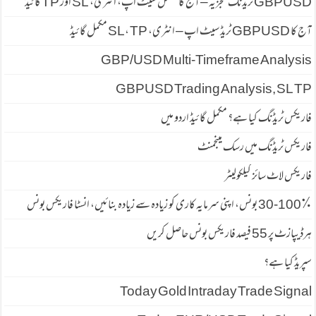
GBPUSD ٹریڈنگ تجزیہ – آج کا مکمل سیٹ اپ، انٹری، SL اور TP گائیڈ
آج کا GBPUSD ٹریڈ سیٹ اپ – انٹری، SL، TP مکمل گائیڈ
GBP/USD Multi-Timeframe Analysis
GBPUSD Trading Analysis, SL TP
فاریکس ٹریڈنگ کیا ہے؟ مکمل گائیڈ اردو میں
فاریکس ٹریڈنگ میں رسک مینجمنٹ
فاریکس لاٹ سائز کیلکولیٹر
30-100٪ بونس، اپنی سرمایہ کاری کو زیادہ سے زیادہ بنائیں، انسٹا فاریکس بونس
ہرڈیپازٹ پر 55 فیصد فاریكس بونس حاصل كریں
سپریڈ كیا ہے؟
Today Gold Intraday Trade Signal