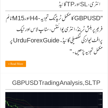
انٹری، SL اور TP گائیڈ
"GBPUSD کا مکمل ٹریڈنگ تجزیہ - H4 اور M15 ٹائم
فریم پر بلش ٹرینڈ، انٹری پوائنٹس، سٹاپ لاس اور ٹیک
پرافٹ لیولز کی تفصیلی گائیڈ۔ Urdu Forex Guide پر
مکمل تجزیہ پڑھیں۔"
Read More »
GBPUSD Trading Analysis, SL TP