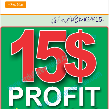
Read More »
۔15 ڈالرز كا منافع كمائیں ہر ٹریڈ پر