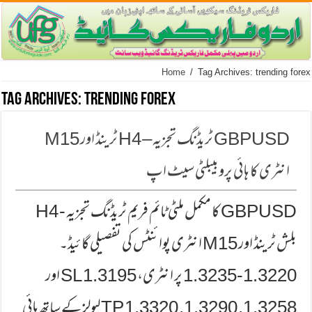
Home
/
Tag Archives: trending forex
Tag Archives:
trending forex
GBPUSD ٹریڈنگ تجزیہ – H4 ٹرینڈ اور M15
انٹری کا ہائی پروبیبلٹی سیٹ اپ
GBPUSD کا مکمل ملٹی ٹائم فریم ٹریڈنگ تجزیہ - H4
بلش ٹرینڈ اور M15 انٹری پوائنٹس کی تفصیلی گائیڈ۔
1.3220-1.3235 پر انٹری، 1.3195 SL اور
1.3258, 1.3290, 1.3320 TP لیولز کے ساتھ ہائی