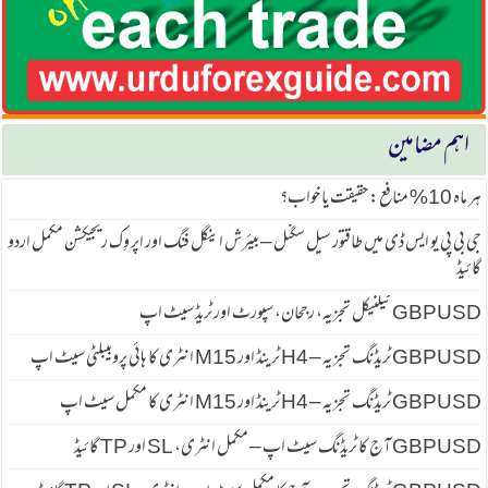
اہم مضامین
ہر ماہ 10% منافع: حقیقت یا خواب؟
جی بی پی یو ایس ڈی میں طاقتور سیل سگنل – بیئرش اینگل فنگ اور اپر وِک ریجیکشن مکمل اردو
گائیڈ
GBPUSD ٹیکنیکل تجزیہ، رجحان، سپورٹ اور ٹریڈ سیٹ اپ
GBPUSD ٹریڈنگ تجزیہ – H4 ٹرینڈ اور M15 انٹری کا ہائی پروبیبلٹی سیٹ اپ
GBPUSD ٹریڈنگ تجزیہ – H4 ٹرینڈ اور M15 انٹری کا مکمل سیٹ اپ
GBPUSD آج کا ٹریڈنگ سیٹ اپ – مکمل انٹری، SL اور TP گائیڈ