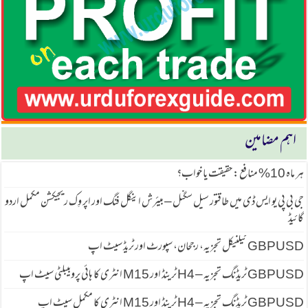
اہم مضامین
ہر ماہ 10% منافع: حقیقت یا خواب؟
جی بی پی یو ایس ڈی میں طاقتور سیل سگنل – بیئرش اینگل فنگ اور اپر وِک ریجیکشن مکمل اردو
گائیڈ
GBPUSD ٹیکنیکل تجزیہ، رجحان، سپورٹ اور ٹریڈ سیٹ اپ
GBPUSD ٹریڈنگ تجزیہ – H4 ٹرینڈ اور M15 انٹری کا ہائی پروبیبلٹی سیٹ اپ
GBPUSD ٹریڈنگ تجزیہ – H4 ٹرینڈ اور M15 انٹری کا مکمل سیٹ اپ