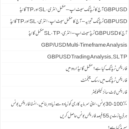
GBPUSD آج کا ٹریڈنگ سیٹ اپ – مکمل انٹری، SL اور TP گائیڈ
GBPUSD ٹریڈنگ تجزیہ – آج کا مکمل سیٹ اپ، انٹری، SL اور TP گائیڈ
آج کا GBPUSD ٹریڈ سیٹ اپ – انٹری، SL، TP مکمل گائیڈ
GBP/USD Multi-Timeframe Analysis
GBPUSD Trading Analysis, SL TP
فاریکس ٹریڈنگ کیا ہے؟ مکمل گائیڈ اردو میں
فاریکس ٹریڈنگ میں رسک مینجمنٹ
فاریکس لاٹ سائز کیلکولیٹر
30-100٪ بونس، اپنی سرمایہ کاری کو زیادہ سے زیادہ بنائیں، انسٹا فاریکس بونس
ہرڈیپازٹ پر 55 فیصد فاریكس بونس حاصل كریں
سپریڈ كیا ہے؟