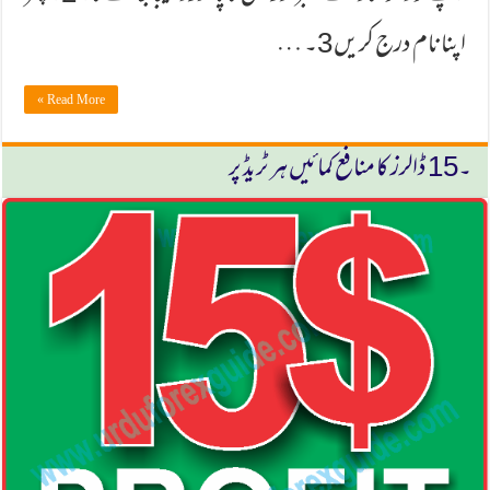
اپنا نام درج كریں 3۔ …
Read More »
۔15 ڈالرز كا منافع كمائیں ہر ٹریڈ پر