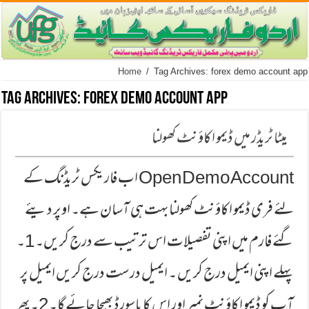
Home
/
Tag Archives: forex demo account app
Tag Archives:
forex demo account app
میٹا ٹریڈر میں ڈیمو اکاؤنٹ کھولنا
Open Demo Account اب فاریكس ٹریڈنگ كے
لئے فری ڈیمو اكاؤنٹ كھولنا بہت ہی آسان ہے۔ اوپر دیئے
گئے فارم میں اپنی تفصیلات اس ترتیب سے درج كریں۔ 1۔
پہلے اپنی ایمیل درج كریں ۔ ایمیل درست درج كریں ایمیل پر
آپ كو ڈیمو اكاؤنٹ نمبر اور اس كا پاسورڈ بھیجا جائے گا۔ 2۔ پھر