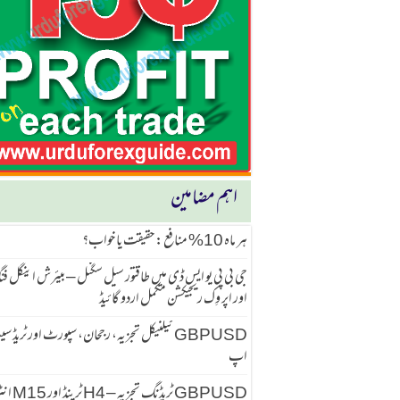
اہم مضامین
ہر ماہ 10% منافع: حقیقت یا خواب؟
جی بی پی یو ایس ڈی میں طاقتور سیل سگنل – بیئرش اینگل ف
اور اپر وِک ریجیکشن مکمل اردو گائیڈ
GBPUSD ٹیکنیکل تجزیہ، رجحان، سپورٹ اور ٹریڈ 
اپ
GBPUSD ٹریڈنگ تجزیہ