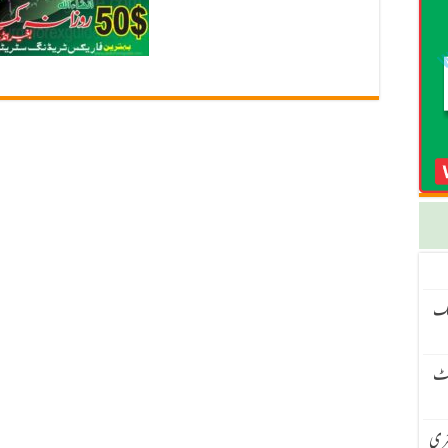
نگ
سیٹ
 – H4 ٹرینڈ اور M15 انٹری