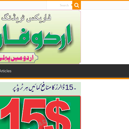
Articles
۔15 ڈالرز كا منافع كمائیں ہر ٹریڈ پر