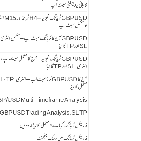
کا ہائی پروبیبلٹی سیٹ اپ
GBPUSD ٹریڈنگ تجزیہ
کا مکمل سیٹ اپ
GBPUSD آج کا ٹریڈنگ سیٹ اپ – مکمل انٹری
SL اور TP گائیڈ
GBPUSD ٹریڈنگ تجزیہ – آج کا مکمل سیٹ اپ،
انٹری، SL اور TP گائیڈ
آج کا GBPUSD ٹریڈ سیٹ اپ – انٹری
مکمل گائیڈ
P/USD Multi-Timeframe Analysis
GBPUSD Trading Analysis, SL TP
فاریکس ٹریڈنگ کیا ہے؟ مکمل گائیڈ اردو میں
فاریکس ٹریڈنگ میں رسک مینجمنٹ