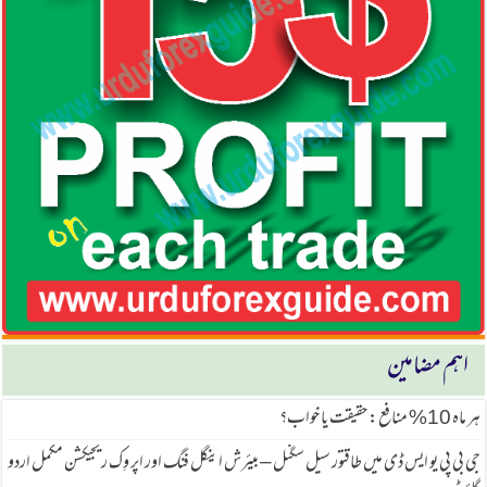
اہم مضامین
ہر ماہ 10% منافع: حقیقت یا خواب؟
جی بی پی یو ایس ڈی میں طاقتور سیل سگنل – بیئرش اینگل فنگ اور اپر وِک ریجیکشن مکمل اردو