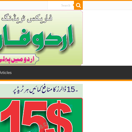
Articles
۔15 ڈالرز كا منافع كمائیں ہر ٹریڈ پر