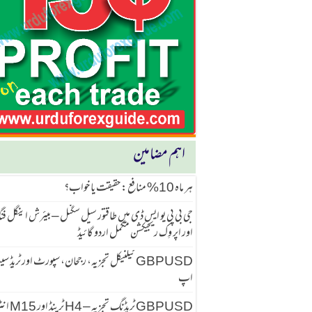
اہم مضامین
ہر ماہ 10% منافع: حقیقت یا خواب؟
جی بی پی یو ایس ڈی میں طاقتور سیل سگنل – بیئرش اینگل ف
اور اپر وِک ریجیکشن مکمل اردو گائیڈ
GBPUSD ٹیکنیکل تجزیہ، رجحان، سپورٹ اور ٹریڈ 
اپ
GBPUSD ٹریڈنگ تجزیہ