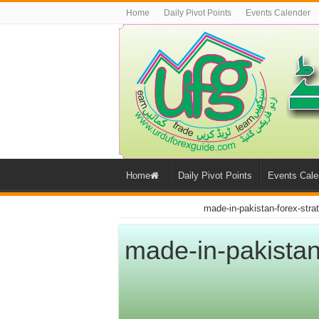
Home
Daily Pivot Points
Events Calender
Home
Daily Pivot Points
Events Cale
made-in-pakistan-forex-stra
made-in-pakistan