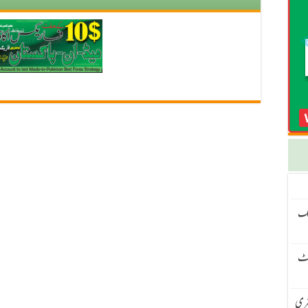
نگ
سیٹ
 – H4 ٹرینڈ اور M15 انٹری