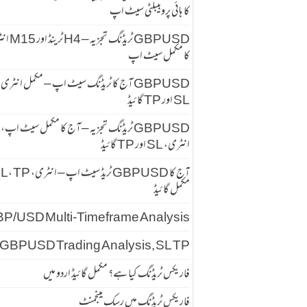
کا ہائی پروبیبلٹی سیٹ اپ
GBPUSD ٹریڈنگ تجزیہ
کا مکمل سیٹ اپ
GBPUSD آج کا ٹریڈنگ سیٹ اپ – مکمل انٹری
SL اور TP گائیڈ
GBPUSD ٹریڈنگ تجزیہ – آج کا مکمل سیٹ اپ،
انٹری، SL اور TP گائیڈ
آج کا GBPUSD ٹریڈ سیٹ اپ – انٹری
مکمل گائیڈ
P/USD Multi-Timeframe Analysis
GBPUSD Trading Analysis, SL TP
فاریکس ٹریڈنگ کیا ہے؟ مکمل گائیڈ اردو میں
فاریکس ٹریڈنگ میں رسک مینجمنٹ