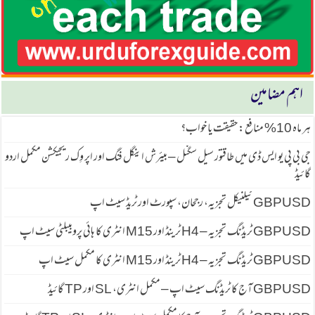
اہم مضامین
ہر ماہ 10% منافع: حقیقت یا خواب؟
جی بی پی یو ایس ڈی میں طاقتور سیل سگنل – بیئرش اینگل فنگ اور اپر وِک ریجیکشن مکمل اردو
گائیڈ
GBPUSD ٹیکنیکل تجزیہ، رجحان، سپورٹ اور ٹریڈ سیٹ اپ
GBPUSD ٹریڈنگ تجزیہ – H4 ٹرینڈ اور M15 انٹری کا ہائی پروبیبلٹی سیٹ اپ
GBPUSD ٹریڈنگ تجزیہ – H4 ٹرینڈ اور M15 انٹری کا مکمل سیٹ اپ
GBPUSD آج کا ٹریڈنگ سیٹ اپ – مکمل انٹری، SL اور TP گائیڈ