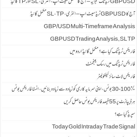
GBPUSD ٹریڈنگ تجزیہ – آج کا مکمل سیٹ اپ، انٹری، SL اور TP گائیڈ
آج کا GBPUSD ٹریڈ سیٹ اپ – انٹری، SL، TP مکمل گائیڈ
GBP/USD Multi-Timeframe Analysis
GBPUSD Trading Analysis, SL TP
فاریکس ٹریڈنگ کیا ہے؟ مکمل گائیڈ اردو میں
فاریکس ٹریڈنگ میں رسک مینجمنٹ
فاریکس لاٹ سائز کیلکولیٹر
30-100٪ بونس، اپنی سرمایہ کاری کو زیادہ سے زیادہ بنائیں، انسٹا فاریکس بونس
ہرڈیپازٹ پر 55 فیصد فاریكس بونس حاصل كریں
سپریڈ كیا ہے؟
Today Gold Intraday Trade Signal