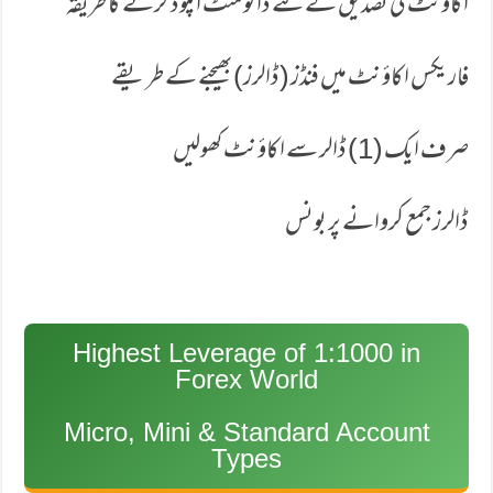
اکاؤنٹ کی تصدیق كے لئے ڈاكومنٹ اپلوڈ كرنے كا طریقہ
فاریکس اکاؤنٹ میں فنڈز (ڈالرز) بھیجنے کے طریقے
صرف ایك (1) ڈالر سے اكاؤنٹ كھولیں
ڈالرز جمع كروانے پر بونس
Highest Leverage of 1:1000 in
Forex World
Micro, Mini & Standard Account
Types