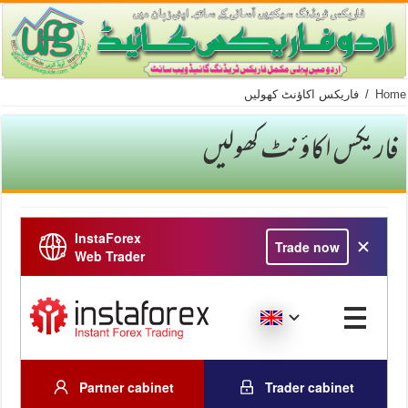
Home
/
فاريكس اكاؤنٹ كھوليں
فاريكس اكاؤنٹ كھوليں