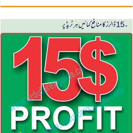
۔15 ڈالرز كا منافع كمائیں ہر ٹریڈ پر