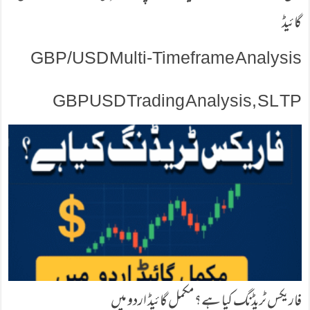
گائیڈ
GBP/USD Multi-Timeframe Analysis
GBPUSD Trading Analysis, SL TP
فاریکس ٹریڈنگ کیا ہے؟ مکمل گائیڈ اردو میں