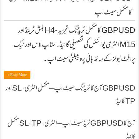
کا مکمل سیٹ اپ
GBPUSD کا مکمل ٹریڈنگ تجزیہ - H4 بلش ٹرینڈ اور
M15 انٹری پوائنٹس کی تفصیلی گائیڈ۔ سٹاپ لاس اور ٹیک
پرافٹ لیولز کے ساتھ ہائی پروبیبلٹی سیٹ اپ۔
Read More »
GBPUSD آج کا ٹریڈنگ سیٹ اپ – مکمل انٹری، SL اور
TP گائیڈ
آج کا GBPUSD ٹریڈ سیٹ اپ – انٹری، SL، TP مکمل
گائیڈ