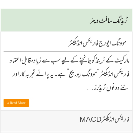
ٹریڈنگ سافٹ ویئر
موونگ ایورج فاریکس انڈیکیٹر
مارکیٹ کے ٹرینڈ کو جانچنے کے لیے سب سے زیادہ قابل اعتماد
فاریکس انڈیکیٹر “موونگ ایوریج” ہے۔ یہ پرانے تجربہ کار اور
نئے دونوں ٹریڈرز …
Read More »
فاریکس انڈیکیٹرMACD