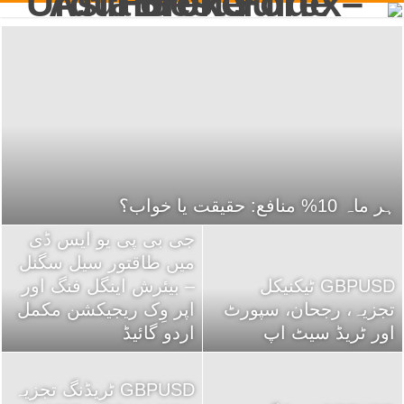
ہر ماہ 10% منافع: حقیقت یا خواب؟
جی بی پی یو ایس ڈی
میں طاقتور سیل سگنل
GBPUSD ٹیکنیکل
– بیئرش اینگل فنگ اور
تجزیہ، رجحان، سپورٹ
اپر وِک ریجیکشن مکمل
اور ٹریڈ سیٹ اپ
اردو گائیڈ
GBPUSD ٹریڈنگ تجزیہ