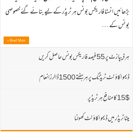
بڑھائیں انسٹا فاریکس بونس ہر ٹریڈر کے لیے بنائے گئے خصوصی
بونس کے …
Read More »
ہرڈیپازٹ پر 55 فیصد فاریكس بونس حاصل كریں
ڈیمو اكاؤنٹ ٹریڈنگ پرہرہفتے 1500ڈالرزانعام
15$ كا منافع ہر ٹریڈ پر
میٹا ٹریڈر میں ڈیمو اکاؤنٹ کھولنا