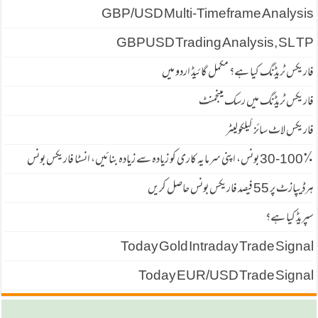
GBP/USD Multi-Timeframe Analysis
GBPUSD Trading Analysis, SL TP
فاریکس ٹریڈنگ کیا ہے؟ مکمل گائیڈ اردو میں
فاریکس ٹریڈنگ میں رسک مینجمنٹ
فاریکس لاٹ سائز کیلکولیٹر
30-100٪ بونس، اپنی سرمایہ کاری کو زیادہ سے زیادہ بنائیں، انسٹا فاریکس بونس
ہرڈیپازٹ پر 55 فیصد فاریكس بونس حاصل كریں
سپریڈ كیا ہے؟
Today Gold Intraday Trade Signal
Today EUR/USD Trade Signal