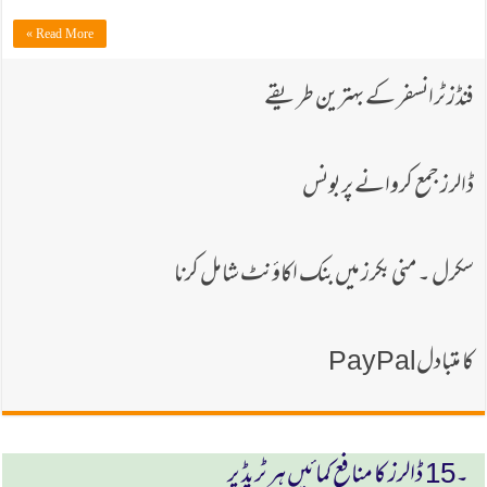
Read More »
فنڈز ٹرانسفر کے بہترین طریقے
ڈالرز جمع كروانے پر بونس
سكرل ۔ منی بکرز میں بنک اکاؤنٹ شامل کرنا
كا متبادلPayPal
۔15 ڈالرز كا منافع كمائیں ہر ٹریڈ پر