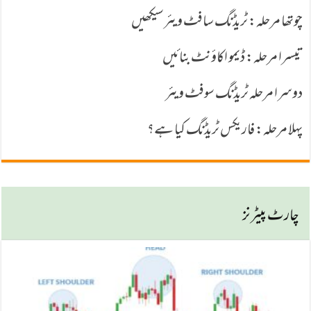
چوتھا مرحلہ: ٹریڈنگ سافٹ ویئرسیکھیں
تیسرا مرحلہ: ڈیمو اکاؤنٹ بنائیں
دوسرا مرحلہ ٹریڈنگ سوفٹ ویئر
پہلا مرحلہ: فاریکس ٹریڈنگ کیا ہے؟
چارٹ پیٹرنز