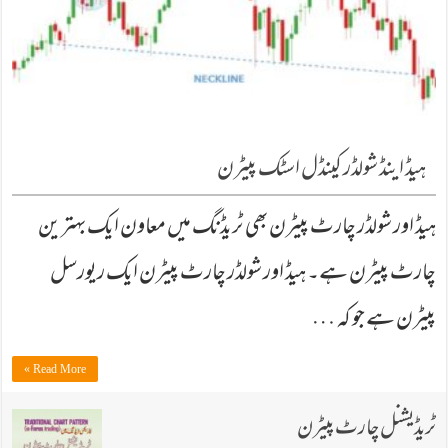
ہیڈ اینڈ شولڈر كینڈل اسٹك پیٹرن
ہیڈ اور شولڈر چارٹ پیٹرن بھی ٹریڈنگ میں معاون ایك بہترین
چارٹ پیٹرن ہے۔ ہیڈ اور شولڈر چارٹ پیٹرن ایك ریورسل
پیٹرن ہے جو كہ …
Read More »
ٹریڈیشنل چارٹ پیٹرن