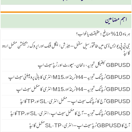
اہم مضامین
ہر ماہ 10% منافع: حقیقت یا خواب؟
جی بی پی یو ایس ڈی میں طاقتور سیل سگنل – بیئرش اینگل فنگ اور اپر وِک ریجیکشن مکمل اردو
گائیڈ
GBPUSD ٹیکنیکل تجزیہ، رجحان، سپورٹ اور ٹریڈ سیٹ اپ
GBPUSD ٹریڈنگ تجزیہ – H4 ٹرینڈ اور M15 انٹری کا ہائی پروبیبلٹی سیٹ اپ
GBPUSD ٹریڈنگ تجزیہ – H4 ٹرینڈ اور M15 انٹری کا مکمل سیٹ اپ
GBPUSD آج کا ٹریڈنگ سیٹ اپ – مکمل انٹری، SL اور TP گائیڈ
GBPUSD ٹریڈنگ تجزیہ – آج کا مکمل سیٹ اپ، انٹری، SL اور TP گائیڈ
آج کا GBPUSD ٹریڈ سیٹ اپ – انٹری، SL، TP مکمل گائیڈ