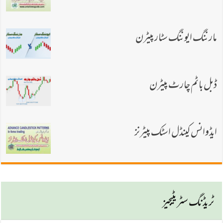
مارننگ ایوننگ سٹار پیٹرن
ڈبل باٹم چارٹ پیٹرن
ایڈوانس کینڈل اسٹک پیٹرنز
ٹریڈنگ سٹریٹیجیز