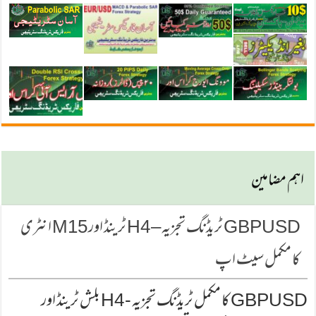
اہم مضامین
GBPUSD ٹریڈنگ تجزیہ – H4 ٹرینڈ اور M15 انٹری
کا مکمل سیٹ اپ
GBPUSD کا مکمل ٹریڈنگ تجزیہ - H4 بلش ٹرینڈ اور