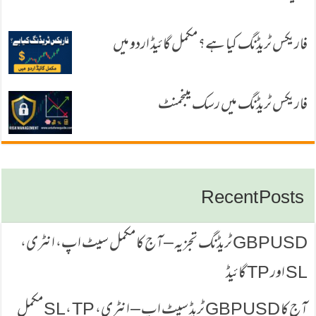
فاریکس ٹریڈنگ کیا ہے؟ مکمل گائیڈ اردو میں
فاریکس ٹریڈنگ میں رسک مینجمنٹ
Recent Posts
GBPUSD ٹریڈنگ تجزیہ – آج کا مکمل سیٹ اپ، انٹری،
SL اور TP گائیڈ
آج کا GBPUSD ٹریڈ سیٹ اپ – انٹری، SL، TP مکمل