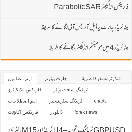
فاریکس انڈیکیٹرParabolic SAR
میٹا ٹریڈر چارٹ پرڈبل آر ایس آئی لگانے کا طریقہ
میٹا ٹریڈر 4 میں مومینٹم انڈیکیٹر لگانے کا طریقہ
فنڈزٹرانسفركا طریقہ
چارٹ پیٹرنز
اہم مضامین
ٹریڈنگ سافٹ ویئر
فاریكس انڈیكیٹرز
charts
ٹریڈنگ سٹریٹیجیز
اہم اصطلاحات
forex news
ڈانلوڈز
فاریكس اكاؤنٹ
GBPUSD ٹریڈنگ تجزیہ – H4 ٹرینڈ اور M15 انٹری