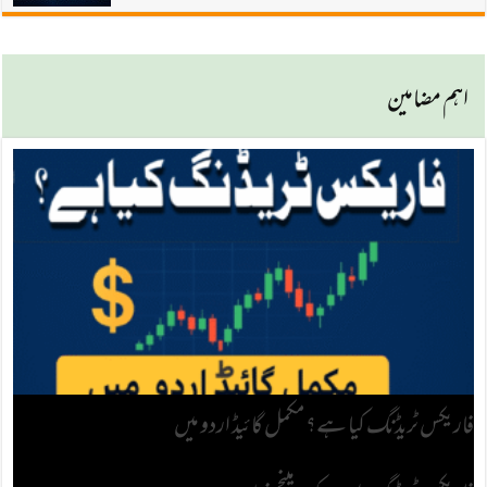
اہم مضامین
Free Open Trading Signals
وولیٹیلیٹی کیا ہے
Open Forex Rebate Account