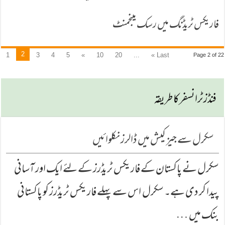
فاریکس ٹریڈنگ میں رسک مینجمنٹ
2
1
3
4
5
»
10
20
...
Last »
Page 2 of 22
فنڈزٹرانسفركا طریقہ
سكرل سے جیز كیش میں ڈالرز نكلوائیں
سكرل نے پاكستان كے فاریكس ٹریڈرز كے لئے ایك اور آسانی
پیدا كر دی ہے۔ سكرل اس سے پہلے فاریكس ٹریڈرز كو پاكستانی
بنك میں …