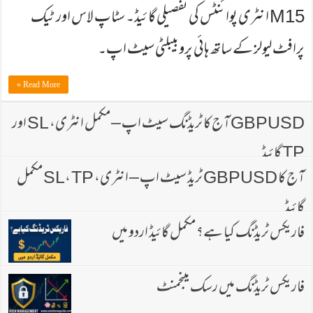
M15 انٹری پوائنٹس کی تفصیلی گائیڈ۔ سٹاپ لاس اور ٹیک
پرافٹ لیولز کے ساتھ ہائی پروبیبلٹی سیٹ اپ۔
Read More »
GBPUSD آج کا ٹریڈنگ سیٹ اپ – مکمل انٹری، SL اور
TP گائیڈ
آج کا GBPUSD ٹریڈ سیٹ اپ – انٹری، SL، TP مکمل
گائیڈ
فاریکس ٹریڈنگ کیا ہے؟ مکمل گائیڈ اردو میں
فاریکس ٹریڈنگ میں رسک مینجمنٹ