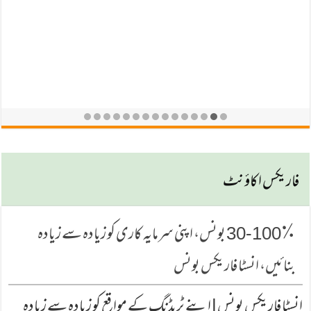
فاریكس اكاؤنٹ
30-100٪ بونس، اپنی سرمایہ کاری کو زیادہ سے زیادہ
بنائیں، انسٹا فاریکس بونس
انسٹا فاریکس بونس | اپنے ٹریڈنگ کے مواقع کو زیادہ سے زیادہ