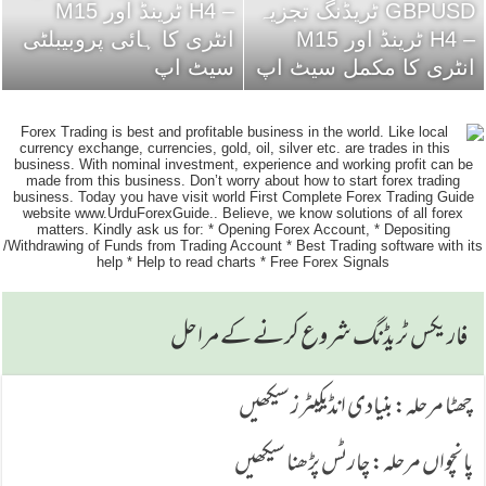
GBPUSD ٹریڈنگ تجزیہ
– H4 ٹرینڈ اور M15
– H4 ٹرینڈ اور M15
انٹری کا ہائی پروبیبلٹی
انٹری کا مکمل سیٹ اپ
سیٹ اپ
فاریكس ٹریڈنگ شروع كرنے كے مراحل
چھٹا مرحلہ: بنیادی انڈیکیٹرز سیکھیں
پانچواں مرحلہ: چارٹس پڑھنا سیکھیں