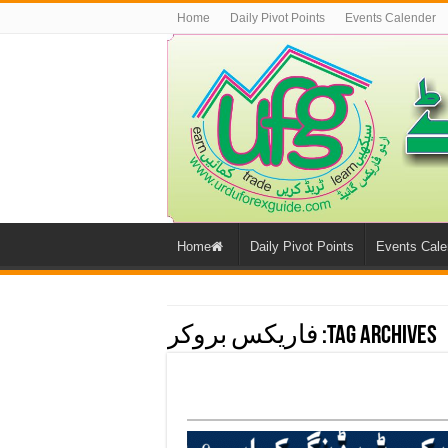
Home
Daily Pivot Points
Events Calender
Home
Daily Pivot Points
Events Cale
Tag Archives:
فاریکس بروکر