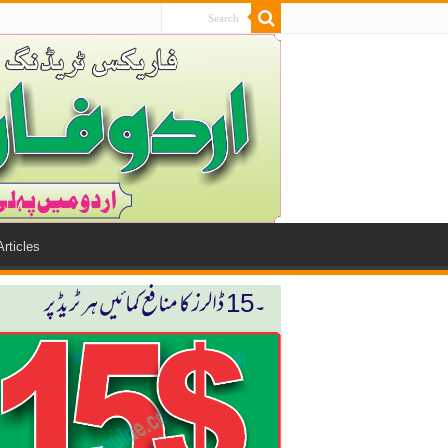
Articles
۔15 ڈالرز كا منافع كمائیں ہر ٹریڈ پر