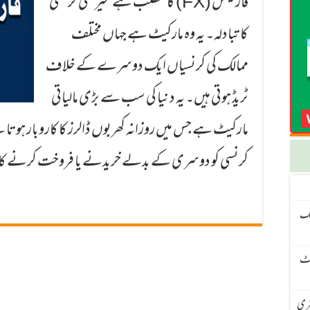
فاریکس (FX) کا مطلب ہے غیر ملکی کرنسی
کا تبادلہ۔ یہ وہ مارکیٹ ہے جہاں مختلف
ممالک کی کرنسیاں ایک دوسرے کے خلاف
ٹریڈ ہوتی ہیں۔ یہ دنیا کی سب سے بڑی مالیاتی
مارکیٹ ہے جس میں روزانہ کھربوں ڈالرز کا کاروبار ہو
کرنسی کو دوسری کے بدلے خریدنے یا فروخت کرنے 
نگ
سیٹ
 – H4 ٹرینڈ اور M15 انٹری