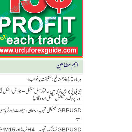
اہم مضامین
ہر ماہ 10% منافع: حقیقت یا خواب؟
جی بی پی یو ایس ڈی میں طاقتور سیل سگنل – بیئرش اینگل ف
اور اپر وِک ریجیکشن مکمل اردو گائیڈ
GBPUSD ٹیکنیکل تجزیہ، رجحان، سپورٹ اور ٹریڈ 
اپ
GBPUSD ٹریڈنگ تجزیہ