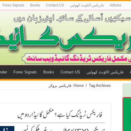
Articles
فاريكس اكاؤنٹ كھوليں
Contact US
Books
Forex Signals
فاريكس اكاؤنٹ كھوليں
Contact US
Books
Forex Signals
nder
Tag Archives: فاریکس بروکر
/
Home
فاریکس ٹریڈنگ کیا ہے؟ مکمل گائیڈ اردو میں