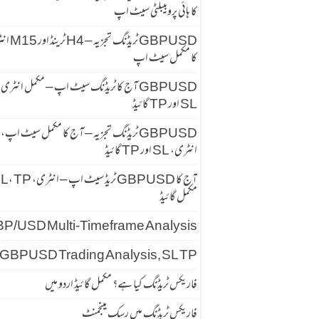
کا ہائی پروبیبلٹی سیٹ اپ
GBPUSD ٹریڈنگ تجزیہ
کا مکمل سیٹ اپ
GBPUSD آج کا ٹریڈنگ سیٹ اپ – مکمل انٹری
SL اور TP گائیڈ
GBPUSD ٹریڈنگ تجزیہ – آج کا مکمل سیٹ اپ،
انٹری، SL اور TP گائیڈ
آج کا GBPUSD ٹریڈ سیٹ اپ – انٹری
مکمل گائیڈ
P/USD Multi-Timeframe Analysis
GBPUSD Trading Analysis, SL TP
فاریکس ٹریڈنگ کیا ہے؟ مکمل گائیڈ اردو میں
فاریکس ٹریڈنگ میں رسک مینجمنٹ