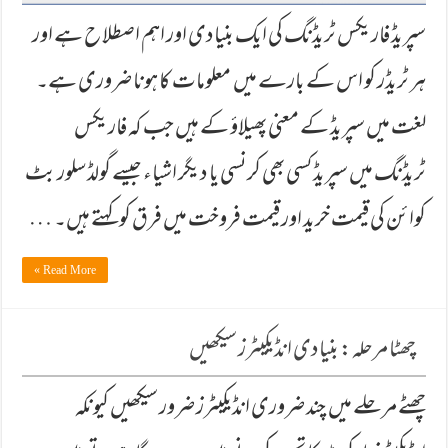
سپریڈ فاریکس ٹریڈنگ کی ایک بنیادی اور اہم اصطلا ح ہے اور
ہر ٹریڈر کو اس کے بارے میں معلومات کا ہونا ضروری ہے۔
لغت میں سپریڈ کے معنی پھیلاؤ کے ہیں جب کہ فاریکس
ٹریڈنگ میں سپریڈ کسی بھی کرنسی یا دیگر اشیاء جیسے گولڈ سلور بٹ
کوائن کی قیمت خرید اور قیمت فروخت میں فرق کو کہتے ہیں۔ …
Read More »
چھٹا مرحلہ: بنیادی انڈیکیٹرز سیکھیں
چھٹے مرحلے میں چند ضروری انڈیكیٹرز ضرور سیكھیں كیونكہ