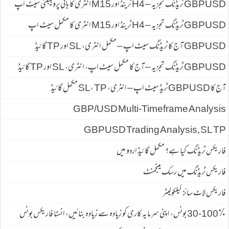
GBPUSD ٹریڈنگ تجزیہ – H4 ٹرینڈ اور M15 انٹری کا ہائی پروبیبلٹی سیٹ اپ
GBPUSD ٹریڈنگ تجزیہ – H4 ٹرینڈ اور M15 انٹری کا مکمل سیٹ اپ
GBPUSD آج کا ٹریڈنگ سیٹ اپ – مکمل انٹری، SL اور TP گائیڈ
GBPUSD ٹریڈنگ تجزیہ – آج کا مکمل سیٹ اپ، انٹری، SL اور TP گائیڈ
آج کا GBPUSD ٹریڈ سیٹ اپ – انٹری، SL، TP مکمل گائیڈ
GBP/USD Multi-Timeframe Analysis
GBPUSD Trading Analysis, SL TP
فاریکس ٹریڈنگ کیا ہے؟ مکمل گائیڈ اردو میں
فاریکس ٹریڈنگ میں رسک مینجمنٹ
فاریکس لاٹ سائز کیلکولیٹر
30-100٪ بونس، اپنی سرمایہ کاری کو زیادہ سے زیادہ بنائیں، انسٹا فاریکس بونس