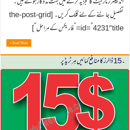
انڈیكیٹرز ماركیٹ كا تجزیہ كرنے میں بہت مدد گار ہوتے ہیں۔
تفصیل جاننے كے لئے كلك كریں۔ [the-post-grid
id=”4231″ title=”فاریكس كے مراحل”]
Read More »
۔15 ڈالرز كا منافع كمائیں ہر ٹریڈ پر