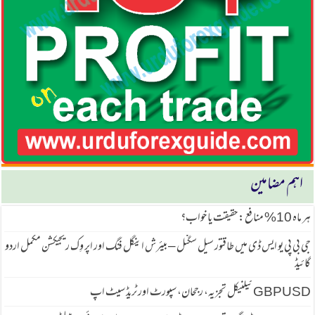
اہم مضامین
ہر ماہ 10% منافع: حقیقت یا خواب؟
جی بی پی یو ایس ڈی میں طاقتور سیل سگنل – بیئرش اینگل فنگ اور اپر وِک ریجیکشن مکمل اردو
گائیڈ
GBPUSD ٹیکنیکل تجزیہ، رجحان، سپورٹ اور ٹریڈ سیٹ اپ