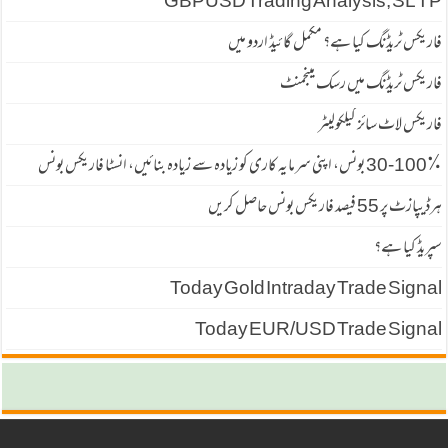
GBPUSD Trading Analysis, SL TP
فاریکس ٹریڈنگ کیا ہے؟ مکمل گائیڈ اردو میں
فاریکس ٹریڈنگ میں رسک مینجمنٹ
فاریکس لاٹ سائز کیلکولیٹر
30-100٪ بونس، اپنی سرمایہ کاری کو زیادہ سے زیادہ بنائیں، انسٹا فاریکس بونس
ہرڈیپازٹ پر 55 فیصد فاریكس بونس حاصل كریں
سپریڈ كیا ہے؟
Today Gold Intraday Trade Signal
Today EUR/USD Trade Signal