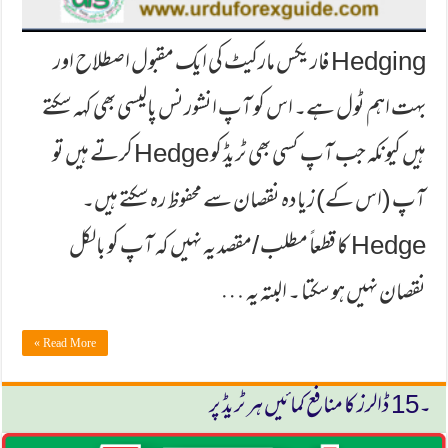
Hedging فاریکس مارکیٹ کی ایک مقبول اصطلاح اور
بہت اہم ٹول ہے۔ اس کو آپ انشورنس پالیسی بھی کہہ سکتے
ہیں کیونکہ جب آپ کسی بھی ٹریڈ کو Hedge کرتے ہیں تو
آپ (اس کے) زیادہ نقصان سے محفوظ رہ سکتے ہیں۔
Hedge کا قطعاً مطلب /مقصد یہ نہیں کہ آپ کو بالکل
نقصان نہیں ہو سکتا ۔ البتہ یہ …
Read More »
۔15 ڈالرز كا منافع كمائیں ہر ٹریڈ پر