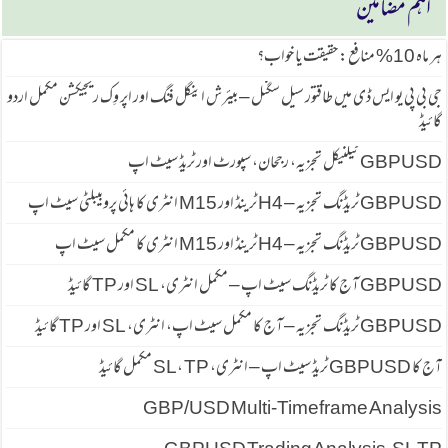
اہم مضامین
ہر ماہ 10% منافع: حقیقت یا خواب؟
جی بی پی یو ایس ڈی میں طاقتور سیل سگنل – بیئرش اینگل فنگ اور اپر وِک ریجیکشن مکمل اردو
گائیڈ
GBPUSD ٹیکنیکل تجزیہ، رجحان، سپورٹ اور ٹریڈ سیٹ اپ
GBPUSD ٹریڈنگ تجزیہ – H4 ٹرینڈ اور M15 انٹری کا ہائی پروبیبلٹی سیٹ اپ
GBPUSD ٹریڈنگ تجزیہ – H4 ٹرینڈ اور M15 انٹری کا مکمل سیٹ اپ
GBPUSD آج کا ٹریڈنگ سیٹ اپ – مکمل انٹری، SL اور TP گائیڈ
GBPUSD ٹریڈنگ تجزیہ – آج کا مکمل سیٹ اپ، انٹری، SL اور TP گائیڈ
آج کا GBPUSD ٹریڈ سیٹ اپ – انٹری، SL، TP مکمل گائیڈ
GBP/USD Multi-Timeframe Analysis