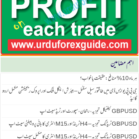
اہم مضامین
ہر ماہ 10% منافع: حقیقت یا خواب؟
جی بی پی یو ایس ڈی میں طاقتور سیل سگنل – بیئرش اینگل فنگ اور اپر وِک ریجیکشن مکمل اردو
گائیڈ
GBPUSD ٹیکنیکل تجزیہ، رجحان، سپورٹ اور ٹریڈ سیٹ اپ
GBPUSD ٹریڈنگ تجزیہ – H4 ٹرینڈ اور M15 انٹری کا ہائی پروبیبلٹی سیٹ اپ
GBPUSD ٹریڈنگ تجزیہ – H4 ٹرینڈ اور M15 انٹری کا مکمل سیٹ اپ