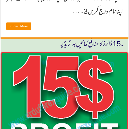
اپنا نام درج كریں 3۔ …
Read More »
۔15 ڈالرز كا منافع كمائیں ہر ٹریڈ پر