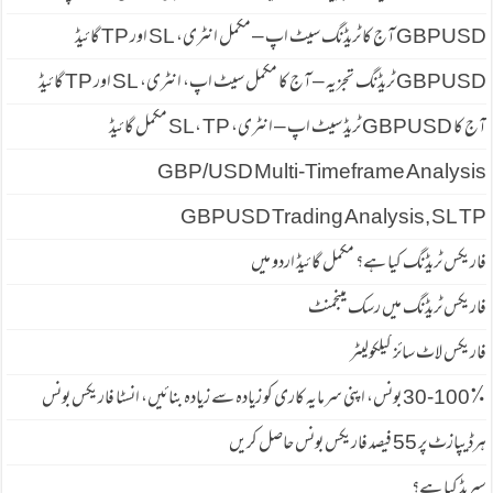
GBPUSD آج کا ٹریڈنگ سیٹ اپ – مکمل انٹری، SL اور TP گائیڈ
GBPUSD ٹریڈنگ تجزیہ – آج کا مکمل سیٹ اپ، انٹری، SL اور TP گائیڈ
آج کا GBPUSD ٹریڈ سیٹ اپ – انٹری، SL، TP مکمل گائیڈ
GBP/USD Multi-Timeframe Analysis
GBPUSD Trading Analysis, SL TP
فاریکس ٹریڈنگ کیا ہے؟ مکمل گائیڈ اردو میں
فاریکس ٹریڈنگ میں رسک مینجمنٹ
فاریکس لاٹ سائز کیلکولیٹر
30-100٪ بونس، اپنی سرمایہ کاری کو زیادہ سے زیادہ بنائیں، انسٹا فاریکس بونس
ہرڈیپازٹ پر 55 فیصد فاریكس بونس حاصل كریں
سپریڈ كیا ہے؟