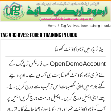
Home
/
Tag Archives: forex training in urdu
Tag Archives:
forex training in urdu
میٹا ٹریڈر میں ڈیمو اکاؤنٹ کھولنا
Open Demo Account اب فاریكس ٹریڈنگ كے
لئے فری ڈیمو اكاؤنٹ كھولنا بہت ہی آسان ہے۔ اوپر دیئے
گئے فارم میں اپنی تفصیلات اس ترتیب سے درج كریں۔ 1۔
پہلے اپنی ایمیل درج كریں ۔ ایمیل درست درج كریں ایمیل پر
آپ كو ڈیمو اكاؤنٹ نمبر اور اس كا پاسورڈ بھیجا جائے گا۔ 2۔ پھر