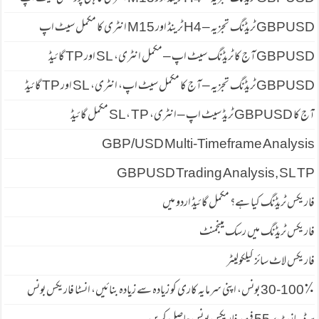
GBPUSD ٹریڈنگ تجزیہ – H4 ٹرینڈ اور M15 انٹری کا مکمل سیٹ اپ
GBPUSD آج کا ٹریڈنگ سیٹ اپ – مکمل انٹری، SL اور TP گائیڈ
GBPUSD ٹریڈنگ تجزیہ – آج کا مکمل سیٹ اپ، انٹری، SL اور TP گائیڈ
آج کا GBPUSD ٹریڈ سیٹ اپ – انٹری، SL، TP مکمل گائیڈ
GBP/USD Multi-Timeframe Analysis
GBPUSD Trading Analysis, SL TP
فاریکس ٹریڈنگ کیا ہے؟ مکمل گائیڈ اردو میں
فاریکس ٹریڈنگ میں رسک مینجمنٹ
فاریکس لاٹ سائز کیلکولیٹر
30-100٪ بونس، اپنی سرمایہ کاری کو زیادہ سے زیادہ بنائیں، انسٹا فاریکس بونس