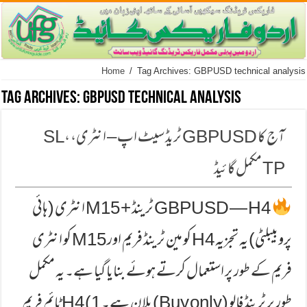
Home
/
Tag Archives: GBPUSD technical analysis
Tag Archives:
GBPUSD technical analysis
آج کا GBPUSD ٹریڈ سیٹ اپ – انٹری، SL،
TP مکمل گائیڈ
GBPUSD — H4 ٹرینڈ + M15 انٹری (ہائی
پروبیبلٹی) یہ تجزیہ H4 کو مین ٹرینڈ فریم اور M15 کو انٹری
فریم کے طور پر استعمال کرتے ہوئے بنایا گیا ہے۔ یہ مکمل
طور پر ٹرینڈ فالو (Buy only) پلان ہے۔ 1) H4 ٹائم فریم