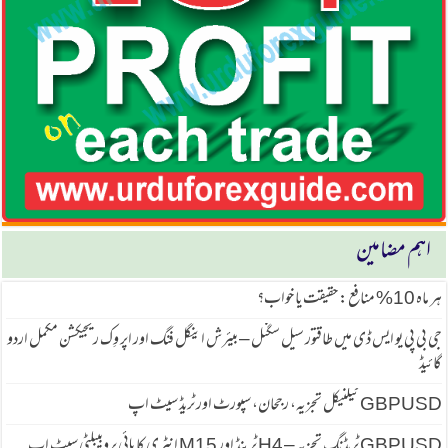
اہم مضامین
ہر ماہ 10% منافع: حقیقت یا خواب؟
جی بی پی یو ایس ڈی میں طاقتور سیل سگنل – بیئرش اینگل فنگ اور اپر وِک ریجیکشن مکمل اردو
گائیڈ
GBPUSD ٹیکنیکل تجزیہ، رجحان، سپورٹ اور ٹریڈ سیٹ اپ
GBPUSD ٹریڈنگ تجزیہ – H4 ٹرینڈ اور M15 انٹری کا ہائی پروبیبلٹی سیٹ اپ