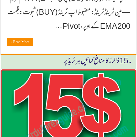
— مین ٹرینڈ ٹرینڈ: مضبوط اپ ٹرینڈ (BUY) ثبوت: قیمت
200 EMA کے اوپر، Pivot …
Read More »
۔15 ڈالرز كا منافع كمائیں ہر ٹریڈ پر