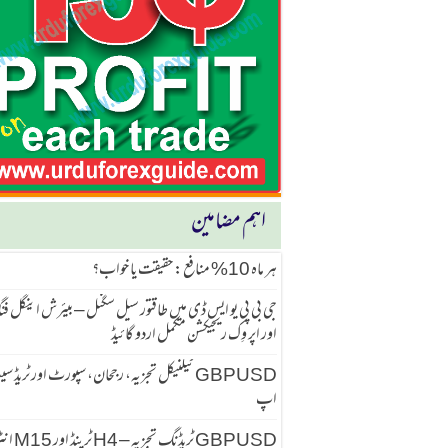
اہم مضامین
ہر ماہ 10% منافع: حقیقت یا خواب؟
جی بی پی یو ایس ڈی میں طاقتور سیل سگنل – بیئرش اینگل ف
اور اپر وِک ریجیکشن مکمل اردو گائیڈ
GBPUSD ٹیکنیکل تجزیہ، رجحان، سپورٹ اور ٹریڈ 
اپ
GBPUSD ٹریڈنگ تجزیہ