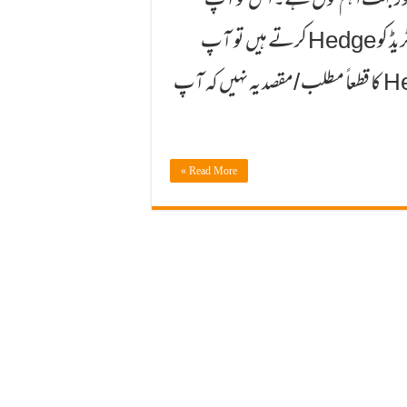
لاح اور بہت اہم ٹول ہے۔ اس کو آپ
انشورنس پالیسی بھی کہہ سکتے ہیں کیونکہ جب آپ کسی بھی ٹریڈ کو Hedge کرتے ہیں تو آپ
(اس کے) زیادہ نقصان سے محفوظ رہ سکتے ہیں۔ Hedge کا قطعاً مطلب /مقصد یہ نہیں کہ آپ
Read More »