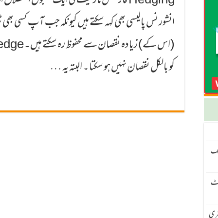
Hedging فاریکس مارکیٹ کی ایک مقبول اصط
کو بالکل نقصان نہیں ہو سکتا ۔ البتہ یہ …
نگ
سیٹ
 – H4 ٹرینڈ اور M15 انٹری