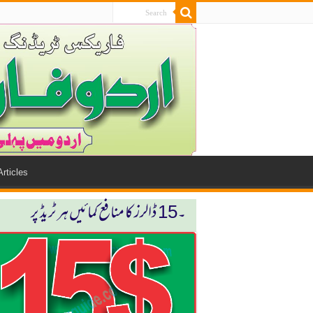
Articles
۔15 ڈالرز كا منافع كمائیں ہر ٹریڈ پر