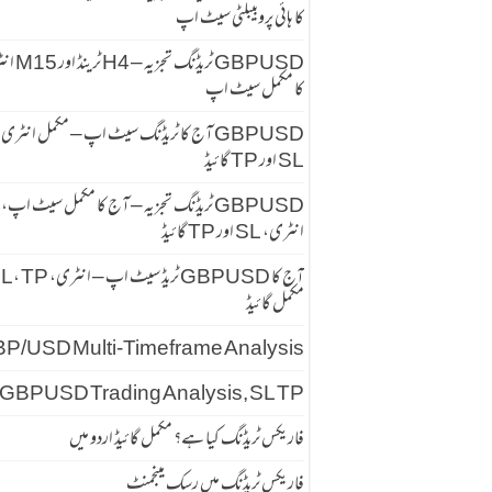
کا ہائی پروبیبلٹی سیٹ اپ
GBPUSD ٹریڈنگ تجزیہ
کا مکمل سیٹ اپ
GBPUSD آج کا ٹریڈنگ سیٹ اپ – مکمل انٹری
SL اور TP گائیڈ
GBPUSD ٹریڈنگ تجزیہ – آج کا مکمل سیٹ اپ،
انٹری، SL اور TP گائیڈ
آج کا GBPUSD ٹریڈ سیٹ اپ – انٹری
مکمل گائیڈ
P/USD Multi-Timeframe Analysis
GBPUSD Trading Analysis, SL TP
فاریکس ٹریڈنگ کیا ہے؟ مکمل گائیڈ اردو میں
فاریکس ٹریڈنگ میں رسک مینجمنٹ