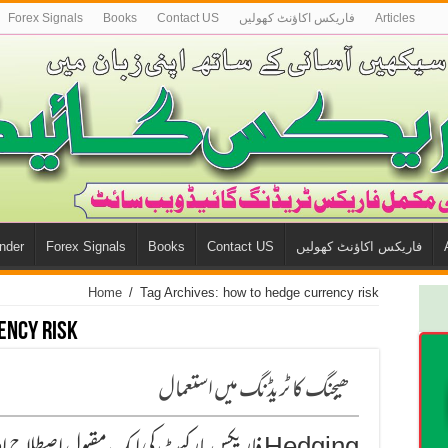
Articles
فاريكس اكاؤنٹ كھوليں
Contact US
Books
Forex Signals
فاريكس اكاؤنٹ كھوليں
Contact US
Books
Forex Signals
nder
Home
/
Tag Archives: how to hedge currency risk
ency risk
ھیجنگ کا ٹریڈنگ میں استعمال