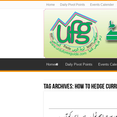
Home
Daily Pivot Points
Events Calender
Home
Daily Pivot Points
Events Cale
Tag Archives:
how to hedge curr