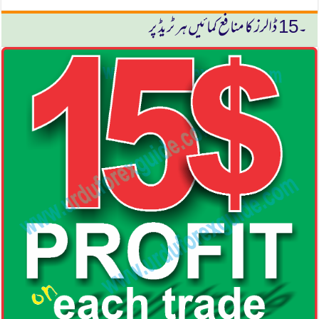
۔15 ڈالرز كا منافع كمائیں ہر ٹریڈ پر