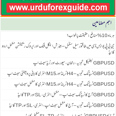
اہم مضامین
ہر ماہ 10% منافع: حقیقت یا خواب؟
جی بی پی یو ایس ڈی میں طاقتور سیل سگنل – بیئرش اینگل فنگ اور اپر وِک ریجیکشن مکمل اردو
گائیڈ
GBPUSD ٹیکنیکل تجزیہ، رجحان، سپورٹ اور ٹریڈ سیٹ اپ
GBPUSD ٹریڈنگ تجزیہ – H4 ٹرینڈ اور M15 انٹری کا ہائی پروبیبلٹی سیٹ اپ
GBPUSD ٹریڈنگ تجزیہ – H4 ٹرینڈ اور M15 انٹری کا مکمل سیٹ اپ
GBPUSD آج کا ٹریڈنگ سیٹ اپ – مکمل انٹری، SL اور TP گائیڈ
GBPUSD ٹریڈنگ تجزیہ – آج کا مکمل سیٹ اپ، انٹری، SL اور TP گائیڈ