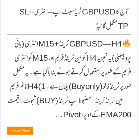
آج کا GBPUSD ٹریڈ سیٹ اپ – انٹری، SL،
TP مکمل گائیڈ
GBPUSD — H4 ٹرینڈ + M15 انٹری (ہائی
پروبیبلٹی) یہ تجزیہ H4 کو مین ٹرینڈ فریم اور M15 کو انٹری
فریم کے طور پر استعمال کرتے ہوئے بنایا گیا ہے۔ یہ مکمل
طور پر ٹرینڈ فالو (Buy only) پلان ہے۔ 1) H4 ٹائم فریم
— مین ٹرینڈ ٹرینڈ: مضبوط اپ ٹرینڈ (BUY) ثبوت: قیمت
200 EMA کے اوپر، Pivot …
Read More »