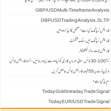
آج کا GBPUSD ٹریڈ سیٹ اپ – انٹری، SL، TP مکمل گائیڈ
GBP/USD Multi-Timeframe Analysis
GBPUSD Trading Analysis, SL TP
فاریکس ٹریڈنگ کیا ہے؟ مکمل گائیڈ اردو میں
فاریکس ٹریڈنگ میں رسک مینجمنٹ
فاریکس لاٹ سائز کیلکولیٹر
30-100٪ بونس، اپنی سرمایہ کاری کو زیادہ سے زیادہ بنائیں، انسٹا فاریکس بونس
ہرڈیپازٹ پر 55 فیصد فاریكس بونس حاصل كریں
سپریڈ كیا ہے؟
Today Gold Intraday Trade Signal
Today EUR/USD Trade Signal