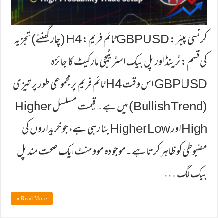
کرنسی پیئر: GBPUSD ٹائم فریم: H4 (چار گھنٹے) تجزیہ
کی قسم: ٹرینڈ اور پل بیک اسٹریٹیجی مارکیٹ کا جائزہ
GBPUSD اس وقت H4 ٹائم فریم پر مجموعی طور پر تیزی
(Bullish Trend) میں ہے۔ قیمت مسلسل Higher
High اور Higher Low بنا رہی ہے، جو خریداروں کی
مضبوطی کو ظاہر کرتا ہے۔ موجودہ موومنٹ ایک صحت مند پل
بیک لگ …
Read More »