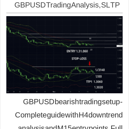
GBPUSD Trading Analysis, SL TP
GBPUSD bearish trading setup -
Complete guide with H4 downtrend