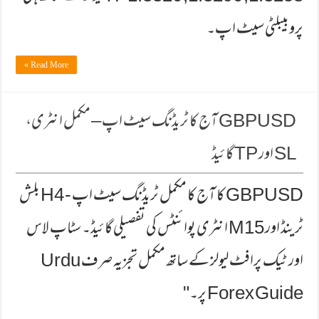
پروبیبلٹی سیٹ اپ۔
Read More »
GBPUSD آج کا ٹریڈنگ سیٹ اپ – مکمل انٹری،
SL اور TP گائیڈ
GBPUSD کا آج کا مکمل ٹریڈنگ سیٹ اپ - H4 بلش
ٹرینڈ اور M15 انٹری پوائنٹس کی تفصیلی گائیڈ۔ سٹاپ لاس
اور ٹیک پرافٹ لیولز کے ساتھ مکمل تجزیہ صرف Urdu
Forex Guide پر۔"