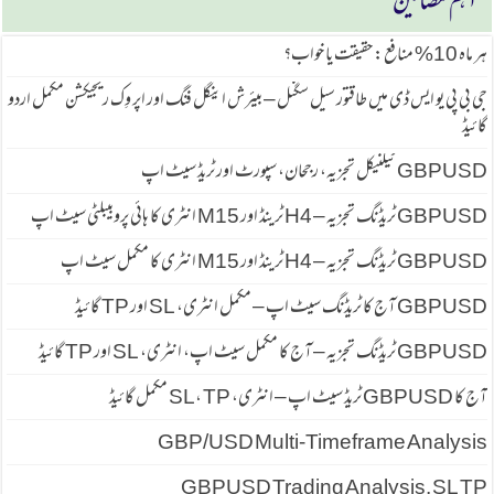
اہم مضامین
ہر ماہ 10% منافع: حقیقت یا خواب؟
جی بی پی یو ایس ڈی میں طاقتور سیل سگنل – بیئرش اینگل فنگ اور اپر وِک ریجیکشن مکمل اردو
گائیڈ
GBPUSD ٹیکنیکل تجزیہ، رجحان، سپورٹ اور ٹریڈ سیٹ اپ
GBPUSD ٹریڈنگ تجزیہ – H4 ٹرینڈ اور M15 انٹری کا ہائی پروبیبلٹی سیٹ اپ
GBPUSD ٹریڈنگ تجزیہ – H4 ٹرینڈ اور M15 انٹری کا مکمل سیٹ اپ
GBPUSD آج کا ٹریڈنگ سیٹ اپ – مکمل انٹری، SL اور TP گائیڈ
GBPUSD ٹریڈنگ تجزیہ – آج کا مکمل سیٹ اپ، انٹری، SL اور TP گائیڈ
آج کا GBPUSD ٹریڈ سیٹ اپ – انٹری، SL، TP مکمل گائیڈ
GBP/USD Multi-Timeframe Analysis
GBPUSD Trading Analysis, SL TP