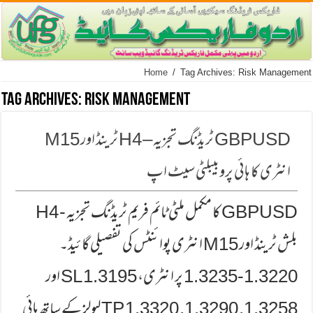
Home
/
Tag Archives: Risk Management
Tag Archives:
Risk Management
GBPUSD ٹریڈنگ تجزیہ – H4 ٹرینڈ اور M15
انٹری کا ہائی پروبیبلٹی سیٹ اپ
GBPUSD کا مکمل ملٹی ٹائم فریم ٹریڈنگ تجزیہ - H4
بلش ٹرینڈ اور M15 انٹری پوائنٹس کی تفصیلی گائیڈ۔
1.3220-1.3235 پر انٹری، 1.3195 SL اور
1.3258, 1.3290, 1.3320 TP لیولز کے ساتھ ہائی