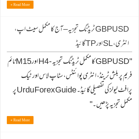
Read More »
GBPUSD ٹریڈنگ تجزیہ – آج کا مکمل سیٹ اپ،
انٹری، SL اور TP گائیڈ
"GBPUSD کا مکمل ٹریڈنگ تجزیہ - H4 اور M15 ٹائم
فریم پر بلش ٹرینڈ، انٹری پوائنٹس، سٹاپ لاس اور ٹیک
پرافٹ لیولز کی تفصیلی گائیڈ۔ Urdu Forex Guide پر
مکمل تجزیہ پڑھیں۔"
Read More »