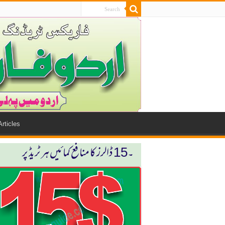
Articles
۔15 ڈالرز كا منافع كمائیں ہر ٹریڈ پر