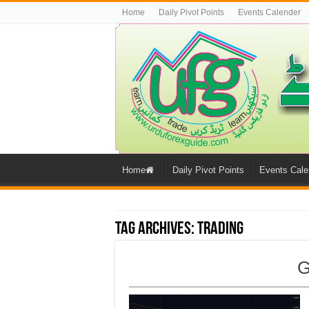
Home
Daily Pivot Points
Events Calender
Home
Daily Pivot Points
Events Cale
Tag Archives:
trading
G