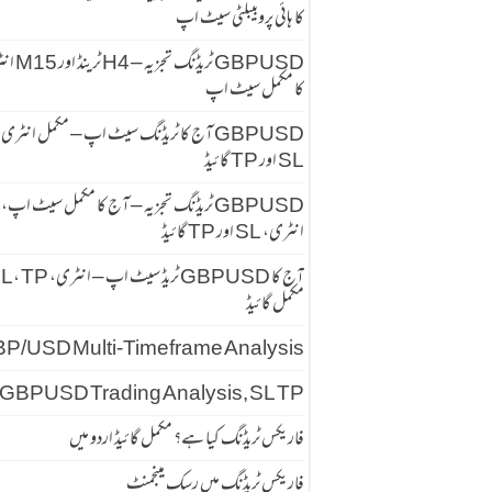
کا ہائی پروبیبلٹی سیٹ اپ
GBPUSD ٹریڈنگ تجزیہ
کا مکمل سیٹ اپ
GBPUSD آج کا ٹریڈنگ سیٹ اپ – مکمل انٹری
SL اور TP گائیڈ
GBPUSD ٹریڈنگ تجزیہ – آج کا مکمل سیٹ اپ،
انٹری، SL اور TP گائیڈ
آج کا GBPUSD ٹریڈ سیٹ اپ – انٹری
مکمل گائیڈ
P/USD Multi-Timeframe Analysis
GBPUSD Trading Analysis, SL TP
فاریکس ٹریڈنگ کیا ہے؟ مکمل گائیڈ اردو میں
فاریکس ٹریڈنگ میں رسک مینجمنٹ