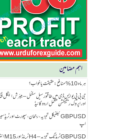
اہم مضامین
ہر ماہ 10% منافع: حقیقت یا خواب؟
جی بی پی یو ایس ڈی میں طاقتور سیل سگنل – بیئرش اینگل ف
اور اپر وِک ریجیکشن مکمل اردو گائیڈ
GBPUSD ٹیکنیکل تجزیہ، رجحان، سپورٹ اور ٹریڈ 
اپ
GBPUSD ٹریڈنگ تجزیہ