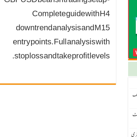
GBPUSD bearish trading setup -
Complete guide with H4
downtrend analysis and M15
entry points. Full analysis with
stop loss and take profit levels.
نگ
سیٹ
 – H4 ٹرینڈ اور M15 انٹری