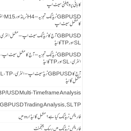
کا ہائی پروبیبلٹی سیٹ اپ
GBPUSD ٹریڈنگ تجزیہ
کا مکمل سیٹ اپ
GBPUSD آج کا ٹریڈنگ سیٹ اپ – مکمل انٹری
SL اور TP گائیڈ
GBPUSD ٹریڈنگ تجزیہ – آج کا مکمل سیٹ اپ،
انٹری، SL اور TP گائیڈ
آج کا GBPUSD ٹریڈ سیٹ اپ – انٹری
مکمل گائیڈ
P/USD Multi-Timeframe Analysis
GBPUSD Trading Analysis, SL TP
فاریکس ٹریڈنگ کیا ہے؟ مکمل گائیڈ اردو میں
فاریکس ٹریڈنگ میں رسک مینجمنٹ