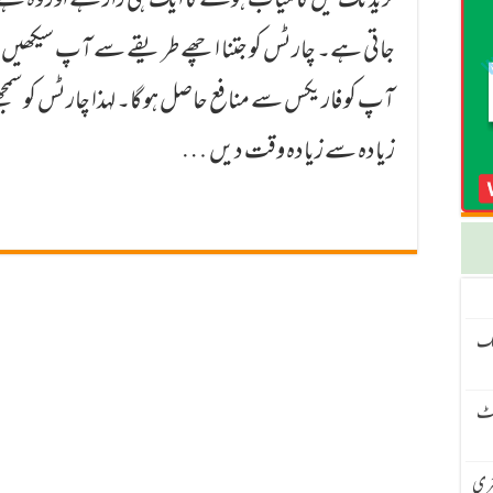
ٹریڈنگ میں كامیاب ہونے كا ایك ہی راز ہے اور وہ ہے
جاتی ہے۔ چارٹس كو جتنا اچھے طریقے سے آپ سیكھیں گے
آپ كو فاریكس سے منافع حاصل ہو گا۔ لہذا چارٹس كو سمجھ
زیادہ سے زیادہ وقت دیں …
نگ
سیٹ
 – H4 ٹرینڈ اور M15 انٹری