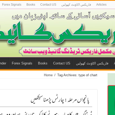
Articles
فاريكس اكاؤنٹ كھوليں
Contact US
Books
Forex Signals
فاريكس اكاؤنٹ كھوليں
Contact US
Books
Forex Signals
nder
Home
/
Tag Archives: type of chart
پانچواں مرحلہ: چارٹس پڑھنا سیکھیں