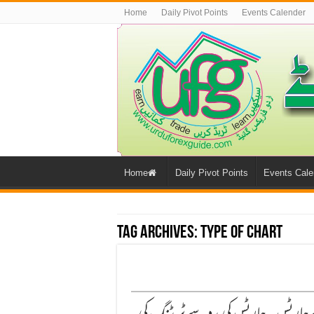
Home
Daily Pivot Points
Events Calender
Home
Daily Pivot Points
Events Cale
Tag Archives:
type of chart