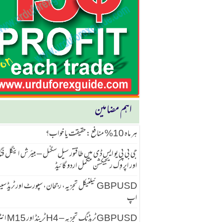
اہم مضامین
ہر ماہ 10% منافع: حقیقت یا خواب؟
جی بی پی یو ایس ڈی میں طاقتور سیل سگنل – بیئرش اینگل ف
اور اپر وِک ریجیکشن مکمل اردو گائیڈ
GBPUSD ٹیکنیکل تجزیہ، رجحان، سپورٹ اور ٹریڈ 
اپ
GBPUSD ٹریڈنگ تجزیہ