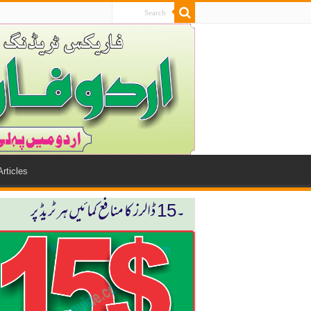
Articles
۔15 ڈالرز كا منافع كمائیں ہر ٹریڈ پر