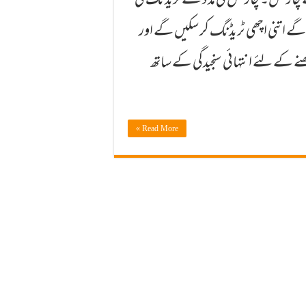
 چارٹس۔ چارٹس كی مدد سے ٹریڈنگ كی
 اتنی اچھی ٹریڈنگ كر سكیں گے اور
نے كے لئے انتہائی سنجیدگی كے ساتھ
Read More »