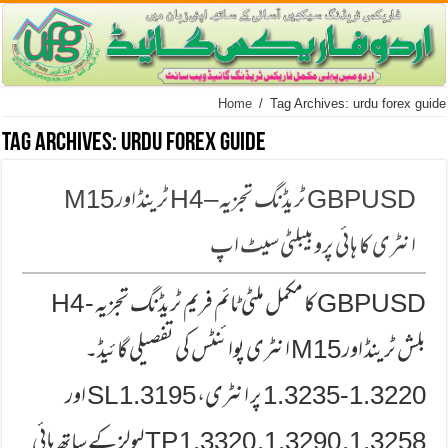
Home
/
Tag Archives: urdu forex guide
Tag Archives:
urdu forex guide
GBPUSD ٹریڈنگ تجزیہ – H4 ٹرینڈ اور M15
انٹری کا ہائی پروبیبلٹی سیٹ اپ
GBPUSD کا مکمل ملٹی ٹائم فریم ٹریڈنگ تجزیہ - H4
بلش ٹرینڈ اور M15 انٹری پوائنٹس کی تفصیلی گائیڈ۔
1.3220-1.3235 پر انٹری، 1.3195 SL اور
1.3258, 1.3290, 1.3320 TP لیولز کے ساتھ ہائی