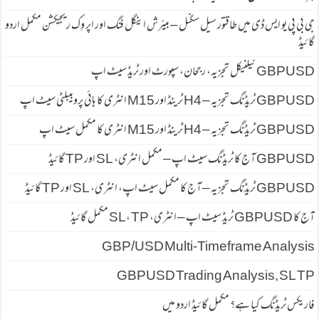
جی بی پی یو ایس ڈی میں طاقتور سیل سگنل – بیئرش اینگل فنگ اور اپر وِک ریجیکشن مکمل اردو
گائیڈ
GBPUSD ٹیکنیکل تجزیہ، رجحان، سپورٹ اور ٹریڈ سیٹ اپ
GBPUSD ٹریڈنگ تجزیہ – H4 ٹرینڈ اور M15 انٹری کا ہائی پروبیبلٹی سیٹ اپ
GBPUSD ٹریڈنگ تجزیہ – H4 ٹرینڈ اور M15 انٹری کا مکمل سیٹ اپ
GBPUSD آج کا ٹریڈنگ سیٹ اپ – مکمل انٹری، SL اور TP گائیڈ
GBPUSD ٹریڈنگ تجزیہ – آج کا مکمل سیٹ اپ، انٹری، SL اور TP گائیڈ
آج کا GBPUSD ٹریڈ سیٹ اپ – انٹری، SL، TP مکمل گائیڈ
GBP/USD Multi-Timeframe Analysis
GBPUSD Trading Analysis, SL TP
فاریکس ٹریڈنگ کیا ہے؟ مکمل گائیڈ اردو میں