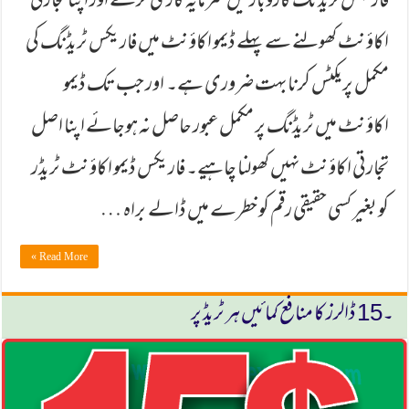
فاریكس ٹریڈنگ كاروبار میں سرمایہ كاری كرنے اور اپنا تجارتی
اكاؤنٹ كھولنے سے پہلے ڈیمو اكاؤنٹ میں فاریكس ٹریڈنگ كی
مكمل پریكٹس كرنا بہت ضروری ہے۔ اور جب تك ڈیمو
اكاؤنٹ میں ٹریڈنگ پر مكمل عبور حاصل نہ ہوجائے اپنا اصل
تجارتی اكاؤنٹ نہیں كھولنا چاہیے۔ فاریکس ڈیمو اکاؤنٹ ٹریڈر
کو بغیر کسی حقیقی رقم کو خطرے میں ڈالے براہ …
Read More »
۔15 ڈالرز كا منافع كمائیں ہر ٹریڈ پر