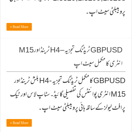
پروبیبلٹی سیٹ اپ۔
Read More »
GBPUSD ٹریڈنگ تجزیہ – H4 ٹرینڈ اور M15
انٹری کا مکمل سیٹ اپ
GBPUSD کا مکمل ٹریڈنگ تجزیہ - H4 بلش ٹرینڈ اور
M15 انٹری پوائنٹس کی تفصیلی گائیڈ۔ سٹاپ لاس اور ٹیک
پرافٹ لیولز کے ساتھ ہائی پروبیبلٹی سیٹ اپ۔
Read More »