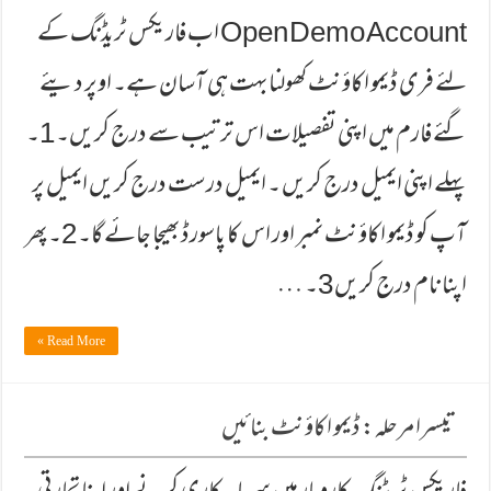
Open Demo Account اب فاریكس ٹریڈنگ كے
لئے فری ڈیمو اكاؤنٹ كھولنا بہت ہی آسان ہے۔ اوپر دیئے
گئے فارم میں اپنی تفصیلات اس ترتیب سے درج كریں۔ 1۔
پہلے اپنی ایمیل درج كریں ۔ ایمیل درست درج كریں ایمیل پر
آپ كو ڈیمو اكاؤنٹ نمبر اور اس كا پاسورڈ بھیجا جائے گا۔ 2۔ پھر
اپنا نام درج كریں 3۔ …
Read More »
تیسرا مرحلہ: ڈیمو اکاؤنٹ بنائیں