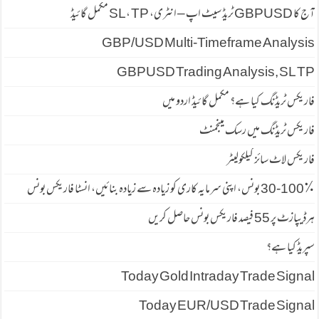
آج کا GBPUSD ٹریڈ سیٹ اپ – انٹری، SL، TP مکمل گائیڈ
GBP/USD Multi-Timeframe Analysis
GBPUSD Trading Analysis, SL TP
فاریکس ٹریڈنگ کیا ہے؟ مکمل گائیڈ اردو میں
فاریکس ٹریڈنگ میں رسک مینجمنٹ
فاریکس لاٹ سائز کیلکولیٹر
30-100٪ بونس، اپنی سرمایہ کاری کو زیادہ سے زیادہ بنائیں، انسٹا فاریکس بونس
ہرڈیپازٹ پر 55 فیصد فاریكس بونس حاصل كریں
سپریڈ كیا ہے؟
Today Gold Intraday Trade Signal
Today EUR/USD Trade Signal