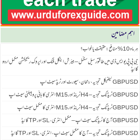
اہم مضامین
ہر ماہ 10% منافع: حقیقت یا خواب؟
جی بی پی یو ایس ڈی میں طاقتور سیل سگنل – بیئرش اینگل فنگ اور اپر وِک ریجیکشن مکمل اردو
گائیڈ
GBPUSD ٹیکنیکل تجزیہ، رجحان، سپورٹ اور ٹریڈ سیٹ اپ
GBPUSD ٹریڈنگ تجزیہ – H4 ٹرینڈ اور M15 انٹری کا ہائی پروبیبلٹی سیٹ اپ
GBPUSD ٹریڈنگ تجزیہ – H4 ٹرینڈ اور M15 انٹری کا مکمل سیٹ اپ
GBPUSD آج کا ٹریڈنگ سیٹ اپ – مکمل انٹری، SL اور TP گائیڈ
GBPUSD ٹریڈنگ تجزیہ – آج کا مکمل سیٹ اپ، انٹری، SL اور TP گائیڈ