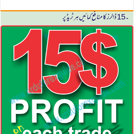
۔15 ڈالرز كا منافع كمائیں ہر ٹریڈ پر